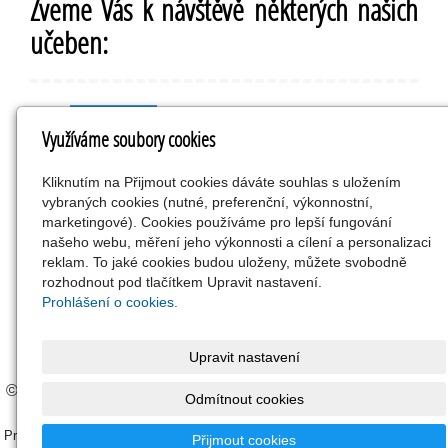
Zveme Vás k návštěvě některých našich
učeben:
IT učebna
Využíváme soubory cookies
Snoezelen
Herna
Kliknutím na Přijmout cookies dáváte souhlas s uložením
Cvičné kuchyně
vybraných cookies (nutné, preferenční, výkonnostní,
Výtvarný ateliér
marketingové). Cookies používáme pro lepší fungování
našeho webu, měření jeho výkonnosti a cílení a personalizaci
Keramická dílna
reklam. To jaké cookies budou uloženy, můžete svobodně
Dílny
rozhodnout pod tlačítkem Upravit nastavení.
Venkovní prostory školy
Prohlášení o cookies.
Upravit nastavení
© 2023 |
ELISA Computer s.r.o.
|
Nastavení cookies
|
Ochrana
Odmítnout cookies
osobních údajů
Prohlašujeme, že v rámci návštěvy tohoto webu nedochází z naší strany ke
Přijmout cookies