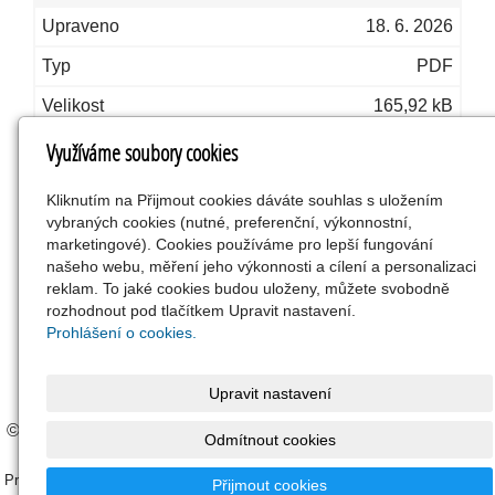
18. 6. 2026
PDF
165,92 kB
IVP-formulář.docx
Využíváme soubory cookies
18. 6. 2026
Kliknutím na Přijmout cookies dáváte souhlas s uložením
vybraných cookies (nutné, preferenční, výkonnostní,
MS Word
marketingové). Cookies používáme pro lepší fungování
51,59 kB
našeho webu, měření jeho výkonnosti a cílení a personalizaci
reklam. To jaké cookies budou uloženy, můžete svobodně
rozhodnout pod tlačítkem Upravit nastavení.
Prohlášení o cookies.
« zpět
Upravit nastavení
© 2023 |
ELISA Computer s.r.o.
|
Nastavení cookies
|
Ochrana
Odmítnout cookies
osobních údajů
Prohlašujeme, že v rámci návštěvy tohoto webu nedochází z naší strany ke
Přijmout cookies