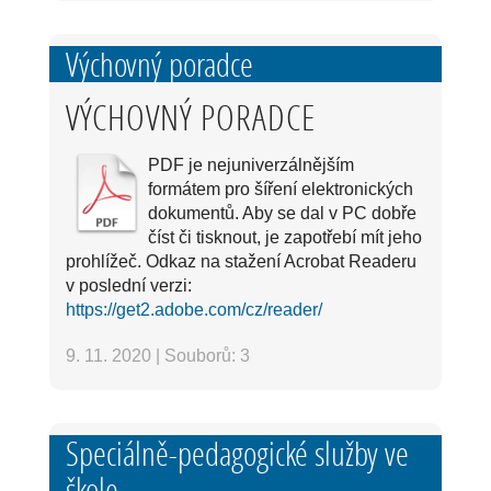
Výchovný poradce
VÝCHOVNÝ PORADCE
PDF je nejuniverzálnějším
formátem pro šíření elektronických
dokumentů. Aby se dal v PC dobře
číst či tisknout, je zapotřebí mít jeho
prohlížeč. Odkaz na stažení Acrobat Readeru
v poslední verzi:
https://get2.adobe.com/cz/reader/
9. 11. 2020
|
Souborů: 3
Speciálně-pedagogické služby ve
škole