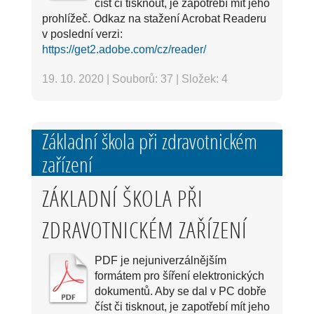
číst či tisknout, je zapotřebí mít jeho
prohlížeč. Odkaz na stažení Acrobat Readeru
v poslední verzi:
https://get2.adobe.com/cz/reader/
19. 10. 2020
|
Souborů: 37
|
Složek: 4
Základní škola při zdravotnickém
zařízení
ZÁKLADNÍ ŠKOLA PŘI
ZDRAVOTNICKÉM ZAŘÍZENÍ
PDF je nejuniverzálnějším
formátem pro šíření elektronických
dokumentů. Aby se dal v PC dobře
číst či tisknout, je zapotřebí mít jeho