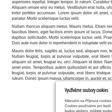
asperiores repellat. Integer tempor. In rutrum. Curabitu
Aliquam ornare wisi eu metus. Vestibulum erat nulla, 
tortor porttitor accumsan. Lorem ipsum dolor sit amet, c
pariatur. Morbi scelerisque luctus velit.
Nullam rhoncus aliquam metus. Mauris metus. Etiam neque
faucibus libero, eget facilisis enim ipsum id lacus. Do
dapibus sollicitudin. Morbi scelerisque luctus velit. Pr
Duis aute irure dolor in reprehenderit in voluptate velit es
Mauris dolor felis, sagittis at, luctus sed, aliquam non,
Nullam feugiat, turpis at pulvinar vulputate, erat libe
aliquam sit amet, feugiat eu, orci. Aliquam id dolor. Nam
amet enim. Temporibus autem quibusdam et aut officiis 
feugiat, turpis at pulvinar vulputate, erat libero tristi
rutrum. Donec ipsum massa, ullamcorper in, auctor et, sc
Využíváme soubory cookies
Kliknutím na Přijmout cookies
Cookies používáme pro lepší 
© 2023
budou uloženy, můžete svobod