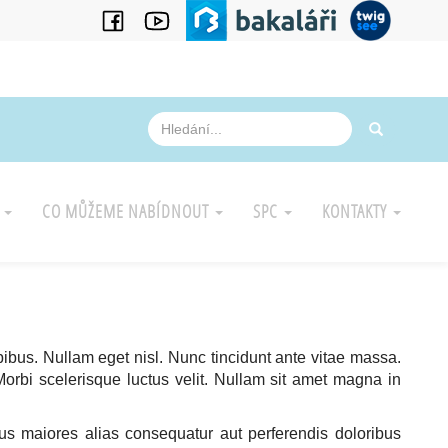
A
CO MŮŽEME NABÍDNOUT
SPC
KONTAKTY
pibus. Nullam eget nisl. Nunc tincidunt ante vitae massa.
Morbi scelerisque luctus velit. Nullam sit amet magna in
bus maiores alias consequatur aut perferendis doloribus