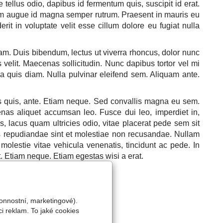
tellus odio, dapibus id fermentum quis, suscipit id erat.
um augue id magna semper rutrum. Praesent in mauris eu
rit in voluptate velit esse cillum dolore eu fugiat nulla
am. Duis bibendum, lectus ut viverra rhoncus, dolor nunc
velit. Maecenas sollicitudin. Nunc dapibus tortor vel mi
lla quis diam. Nulla pulvinar eleifend sem. Aliquam ante.
natis quis, ante. Etiam neque. Sed convallis magna eu sem.
cenas aliquet accumsan leo. Fusce dui leo, imperdiet in,
es, lacus quam ultricies odio, vitae placerat pede sem sit
es repudiandae sint et molestiae non recusandae. Nullam
, molestie vitae vehicula venenatis, tincidunt ac pede. In
. Etiam neque. Etiam egestas wisi a erat.
onnostní, marketingové).
i reklam. To jaké cookies
h údajů