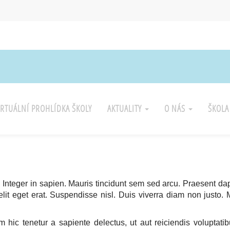
IRTUÁLNÍ PROHLÍDKA ŠKOLY
AKTUALITY
O NÁS
ŠKOL
. Integer in sapien. Mauris tincidunt sem sed arcu. Praesent da
lit eget erat. Suspendisse nisl. Duis viverra diam non justo. 
m hic tenetur a sapiente delectus, ut aut reiciendis voluptati