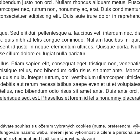
r bibendum justo non orci. Nullam rhoncus aliquam metus. Fusce 
ullamcorper nec, rutrum non, nonummy ac, erat. Duis condiment
onsectetuer adipiscing elit. Duis aute irure dolor in reprehende
. Sed elit dui, pellentesque a, faucibus vel, interdum nec, di
nec quis nibh at felis congue commodo. Nullam faucibus mi quis 
aesent id justo in neque elementum ultrices. Quisque porta. Nu
se cillum dolore eu fugiat nulla pariatur.
 tellus. Etiam sapien elit, consequat eget, tristique non, vene
ro tristique tellus, nec bibendum odio risus sit amet ante. Mae
 quis nulla. Integer rutrum, orci vestibulum ullamcorper ultrici
debitis aut rerum necessitatibus saepe eveniet ut et voluptat
que tellus, nec bibendum odio risus sit amet ante. Duis ante orci
elerisque sed, est. Phasellus et lorem id felis nonummy placerat
 dáváte souhlas s uložením vybraných cookies (nutné, preferenční, výk
fungování našeho webu, měření jeho výkonnosti a cílení a personalizac
 |
ELISA Computer s.r.o.
|
Nastavení cookies
|
Ochrana osobníc
ně rozhodnout pod tlačítkem Upravit nastavení.