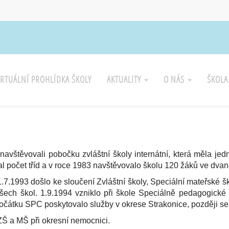
IRTUÁLNÍ PROHLÍDKA ŠKOLY
AKTUALITY
O NÁS
ŠKOL
avštěvovali pobočku zvláštní školy internátní, která měla jedn
 počet tříd a v roce 1983 navštěvovalo školu 120 žáků ve dvaná
 1.7.1993 došlo ke sloučení Zvláštní školy, Speciální mateřské 
ví všech škol. 1.9.1994 vzniklo při škole Speciálně pedagogic
Zpočátku SPC poskytovalo služby v okrese Strakonice, později se 
ZŠ a MŠ při okresní nemocnici.